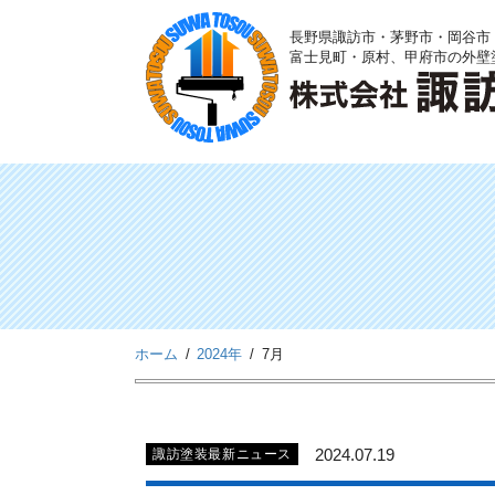
Skip
長野県諏訪市・茅野市・岡谷市
to
富士見町・原村、甲府市の外壁
content
ホーム
2024年
7月
2024.07.19
諏訪塗装最新ニュース