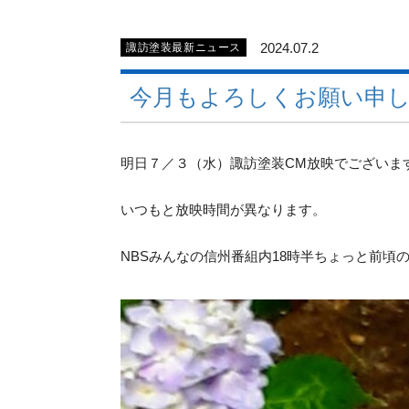
2024.07.2
諏訪塗装最新ニュース
今月もよろしくお願い申
明日７／３（水）諏訪塗装CM放映でございま
いつもと放映時間が異なります。
NBSみんなの信州番組内18時半ちょっと前頃