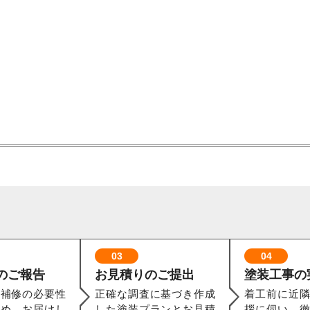
03
04
のご報告
お見積りのご提出
塗装工事の
や補修の必要性
正確な調査に基づき作成
着工前に近隣
とめ、お届けし
した塗装プランとお見積
拶に伺い、徹