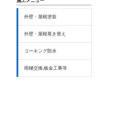
施工メニュー
外壁・屋根​塗装
外壁・屋根​葺き替え
コーキング​防水
雨樋交換,板金工事等