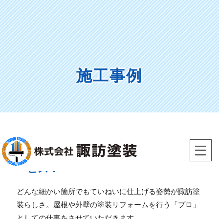
Skip
to
content
施工事例
高いお客様満足度！地域に密着したサ
ービス！
どんな細かい箇所でもていねいに仕上げる姿勢が諏訪塗
装らしさ。屋根や外壁の塗装リフォームを行う「プロ」
としての仕事をさせていただきます。